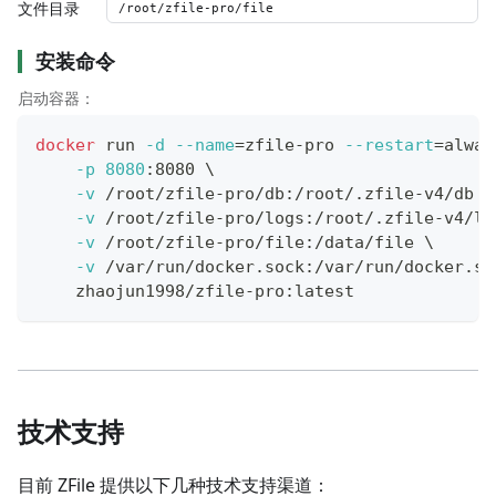
文件目录
安装命令
启动容器：
docker
 run 
-d
--name
=
zfile-pro 
--restart
=
alway
-p
8080
:8080 
\
-v
 /root/zfile-pro/db:/root/.zfile-v4/db 
\
-v
 /root/zfile-pro/logs:/root/.zfile-v4/lo
-v
 /root/zfile-pro/file:/data/file 
\
-v
 /var/run/docker.sock:/var/run/docker.so
    zhaojun1998/zfile-pro:latest
技术支持
目前 ZFile 提供以下几种技术支持渠道：