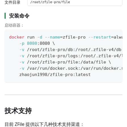
文件目录
安装命令
启动容器：
docker
 run 
-d
--name
=
zfile-pro 
--restart
=
alway
-p
8080
:8080 
\
-v
 /root/zfile-pro/db:/root/.zfile-v4/db 
\
-v
 /root/zfile-pro/logs:/root/.zfile-v4/lo
-v
 /root/zfile-pro/file:/data/file 
\
-v
 /var/run/docker.sock:/var/run/docker.so
    zhaojun1998/zfile-pro:latest
技术支持
目前 ZFile 提供以下几种技术支持渠道：