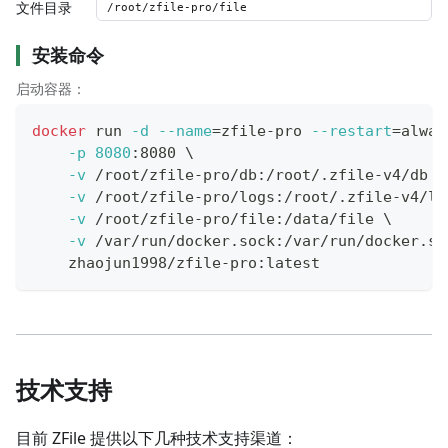
文件目录
安装命令
启动容器：
docker
 run 
-d
--name
=
zfile-pro 
--restart
=
alway
-p
8080
:8080 
\
-v
 /root/zfile-pro/db:/root/.zfile-v4/db 
\
-v
 /root/zfile-pro/logs:/root/.zfile-v4/lo
-v
 /root/zfile-pro/file:/data/file 
\
-v
 /var/run/docker.sock:/var/run/docker.so
    zhaojun1998/zfile-pro:latest
技术支持
目前 ZFile 提供以下几种技术支持渠道：