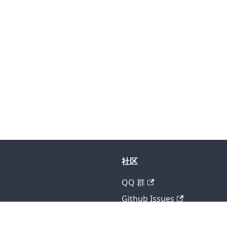
社区
QQ 群
Github Issues