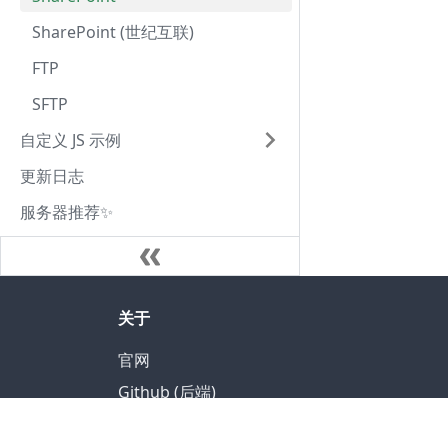
SharePoint (世纪互联)
FTP
SFTP
自定义 JS 示例
更新日志
服务器推荐✨
关于
官网
Github (后端)
Github (前端)