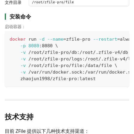
文件目录
安装命令
启动容器：
docker
 run 
-d
--name
=
zfile-pro 
--restart
=
alway
-p
8080
:8080 
\
-v
 /root/zfile-pro/db:/root/.zfile-v4/db 
\
-v
 /root/zfile-pro/logs:/root/.zfile-v4/lo
-v
 /root/zfile-pro/file:/data/file 
\
-v
 /var/run/docker.sock:/var/run/docker.so
    zhaojun1998/zfile-pro:latest
技术支持
目前 ZFile 提供以下几种技术支持渠道：